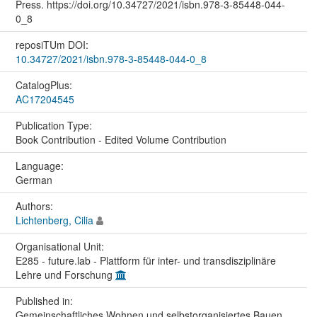
Press. https://doi.org/10.34727/2021/isbn.978-3-85448-044-
0_8
reposiTUm DOI:
10.34727/2021/isbn.978-3-85448-044-0_8
CatalogPlus:
AC17204545
Publication Type:
Book Contribution - Edited Volume Contribution
Language:
German
Authors:
Lichtenberg, Cilia
Organisational Unit:
E285 - future.lab - Plattform für inter- und transdisziplinäre
Lehre und Forschung
Published in:
Gemeinschaftliches Wohnen und selbstorganisiertes Bauen