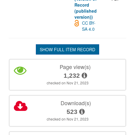
Record
(published
version))
CC BY-
SA 4.0
SHOW FULL ITEM RECORD
Page view(s)
1,232
checked on Nov 21, 2023
Download(s)
523
checked on Nov 21, 2023