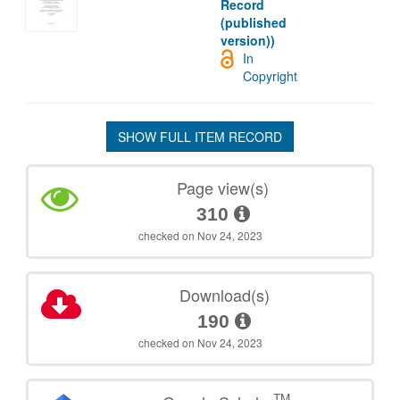
Record
(published
version))
In
Copyright
SHOW FULL ITEM RECORD
Page view(s)
310
checked on Nov 24, 2023
Download(s)
190
checked on Nov 24, 2023
TM