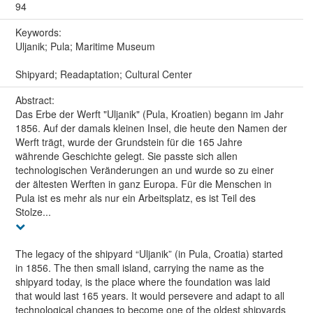
94
Keywords:
Uljanik; Pula; Maritime Museum
Shipyard; Readaptation; Cultural Center
Abstract:
Das Erbe der Werft "Uljanik" (Pula, Kroatien) begann im Jahr
1856. Auf der damals kleinen Insel, die heute den Namen der
Werft trägt, wurde der Grundstein für die 165 Jahre
währende Geschichte gelegt. Sie passte sich allen
technologischen Veränderungen an und wurde so zu einer
der ältesten Werften in ganz Europa. Für die Menschen in
Pula ist es mehr als nur ein Arbeitsplatz, es ist Teil des
Stolze...
The legacy of the shipyard “Uljanik” (in Pula, Croatia) started
in 1856. The then small island, carrying the name as the
shipyard today, is the place where the foundation was laid
that would last 165 years. It would persevere and adapt to all
technological changes to become one of the oldest shipyards