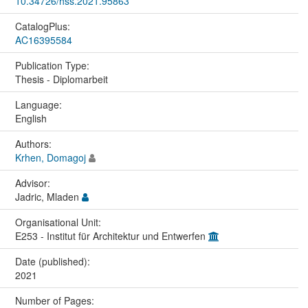
10.34726/hss.2021.95863
CatalogPlus:
AC16395584
Publication Type:
Thesis - Diplomarbeit
Language:
English
Authors:
Krhen, Domagoj
Advisor:
Jadric, Mladen
Organisational Unit:
E253 - Institut für Architektur und Entwerfen
Date (published):
2021
Number of Pages: