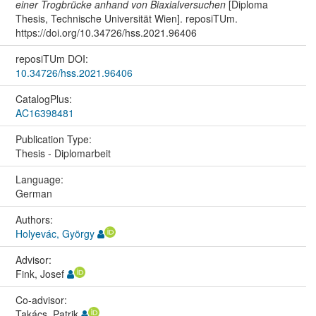
einer Trogbrücke anhand von Biaxialversuchen
[Diploma
Thesis, Technische Universität Wien]. reposiTUm.
https://doi.org/10.34726/hss.2021.96406
reposiTUm DOI:
10.34726/hss.2021.96406
CatalogPlus:
AC16398481
Publication Type:
Thesis - Diplomarbeit
Language:
German
Authors:
Holyevác, György
Advisor:
Fink, Josef
Co-advisor:
Takács, Patrik