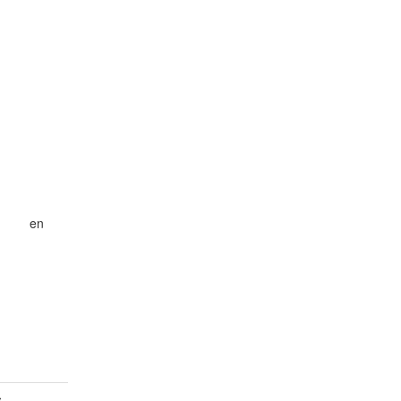
en
s
-