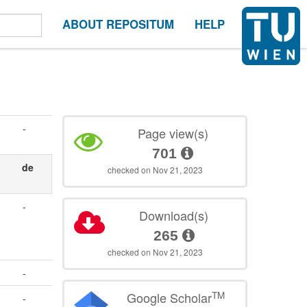
ABOUT REPOSITUM
HELP
-
Page view(s)
701
de
checked on Nov 21, 2023
-
Download(s)
265
checked on Nov 21, 2023
-
TM
Google Scholar
-