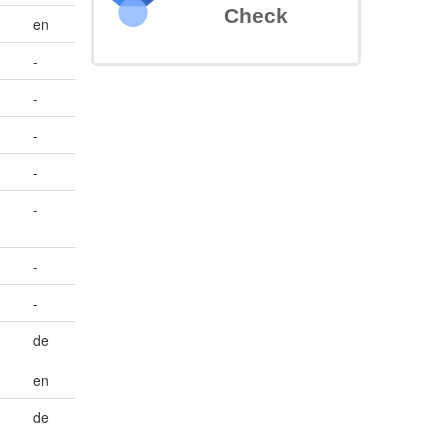
Check
en
-
-
-
-
-
-
-
de
en
de