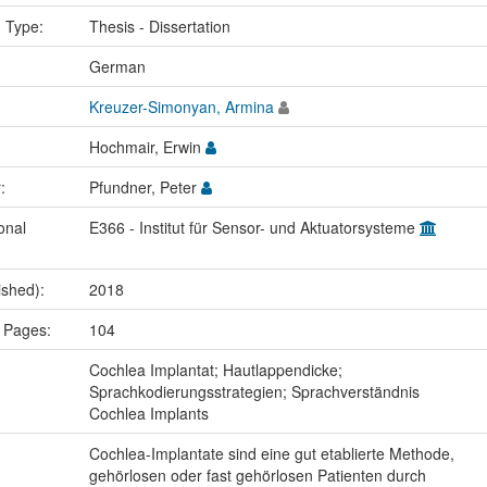
n Type:
Thesis - Dissertation
:
German
Kreuzer-Simonyan, Armina
Hochmair, Erwin
r:
Pfundner, Peter
onal
E366 - Institut für Sensor- und Aktuatorsysteme
ished):
2018
 Pages:
104
:
Cochlea Implantat; Hautlappendicke;
Sprachkodierungsstrategien; Sprachverständnis
Cochlea Implants
Cochlea-Implantate sind eine gut etablierte Methode,
gehörlosen oder fast gehörlosen Patienten durch