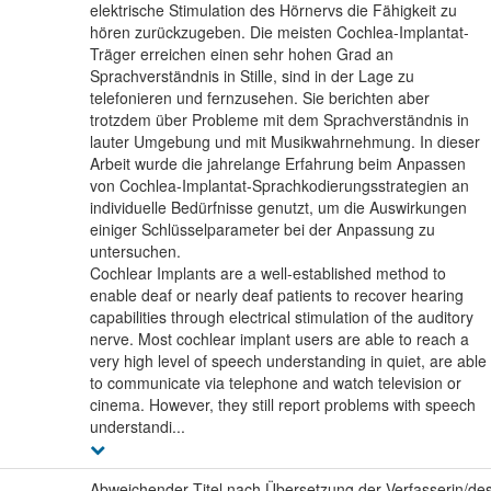
elektrische Stimulation des Hörnervs die Fähigkeit zu
hören zurückzugeben. Die meisten Cochlea-Implantat-
Träger erreichen einen sehr hohen Grad an
Sprachverständnis in Stille, sind in der Lage zu
telefonieren und fernzusehen. Sie berichten aber
trotzdem über Probleme mit dem Sprachverständnis in
lauter Umgebung und mit Musikwahrnehmung. In dieser
Arbeit wurde die jahrelange Erfahrung beim Anpassen
von Cochlea-Implantat-Sprachkodierungsstrategien an
individuelle Bedürfnisse genutzt, um die Auswirkungen
einiger Schlüsselparameter bei der Anpassung zu
untersuchen.
Cochlear Implants are a well-established method to
enable deaf or nearly deaf patients to recover hearing
capabilities through electrical stimulation of the auditory
nerve. Most cochlear implant users are able to reach a
very high level of speech understanding in quiet, are able
to communicate via telephone and watch television or
cinema. However, they still report problems with speech
understandi...
Abweichender Titel nach Übersetzung der Verfasserin/de