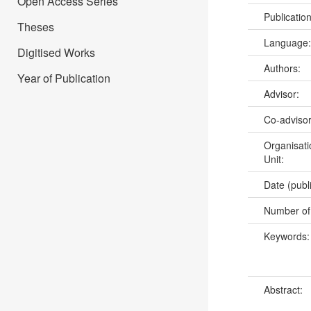
Open Access Series
Publicatio
Theses
Language
Digitised Works
Authors:
Year of Publication
Advisor:
Co-adviso
Organisati
Unit:
Date (publ
Number of
Keywords
Abstract: