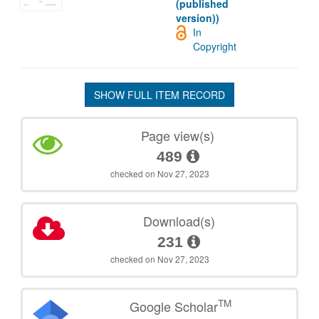
(published
version))
In
Copyright
SHOW FULL ITEM RECORD
Page view(s)
489
checked on Nov 27, 2023
Download(s)
231
checked on Nov 27, 2023
TM
Google Scholar