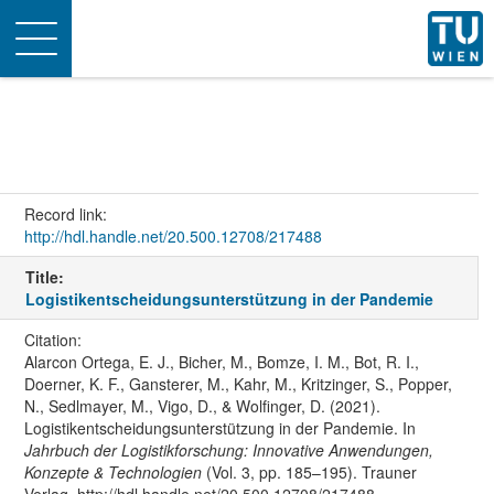
Toggle
navigation
Record link:
http://hdl.handle.net/20.500.12708/217488
Title:
Logistikentscheidungsunterstützung in der Pandemie
Citation:
Alarcon Ortega, E. J., Bicher, M., Bomze, I. M., Bot, R. I.,
Doerner, K. F., Gansterer, M., Kahr, M., Kritzinger, S., Popper,
N., Sedlmayer, M., Vigo, D., & Wolfinger, D. (2021).
Logistikentscheidungsunterstützung in der Pandemie. In
Jahrbuch der Logistikforschung: Innovative Anwendungen,
Konzepte & Technologien
(Vol. 3, pp. 185–195). Trauner
Verlag. http://hdl.handle.net/20.500.12708/217488