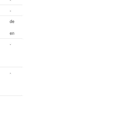
-
de
en
-
-