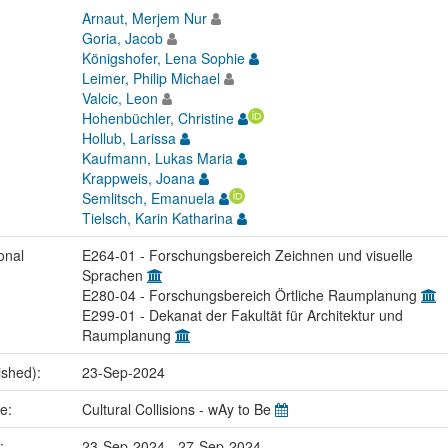
Arnaut, Merjem Nur
Goria, Jacob
Königshofer, Lena Sophie
Leimer, Philip Michael
Valcic, Leon
Hohenbüchler, Christine
Hollub, Larissa
Kaufmann, Lukas Maria
Krappweis, Joana
Semlitsch, Emanuela
Tielsch, Karin Katharina
onal
E264-01 - Forschungsbereich Zeichnen und visuelle
Sprachen
E280-04 - Forschungsbereich Örtliche Raumplanung
E299-01 - Dekanat der Fakultät für Architektur und
Raumplanung
ished):
23-Sep-2024
me:
Cultural Collisions - wAy to Be
e:
23-Sep-2024 - 27-Sep-2024