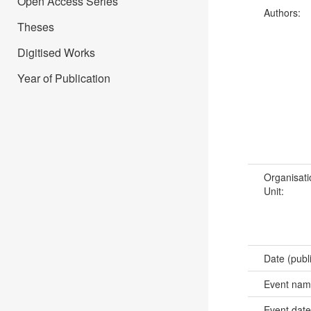
Open Access Series
Authors:
Theses
Digitised Works
Year of Publication
Organisati
Unit:
Date (publ
Event na
Event dat