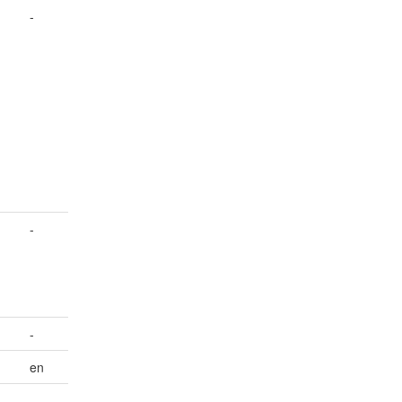
-
-
-
en
-