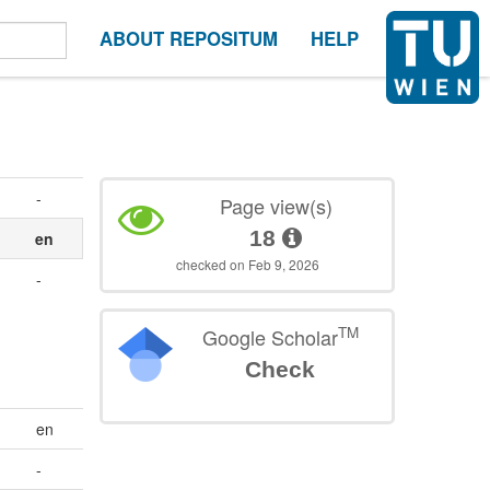
ABOUT REPOSITUM
HELP
-
Page view(s)
18
en
checked on Feb 9, 2026
-
TM
Google Scholar
Check
en
-