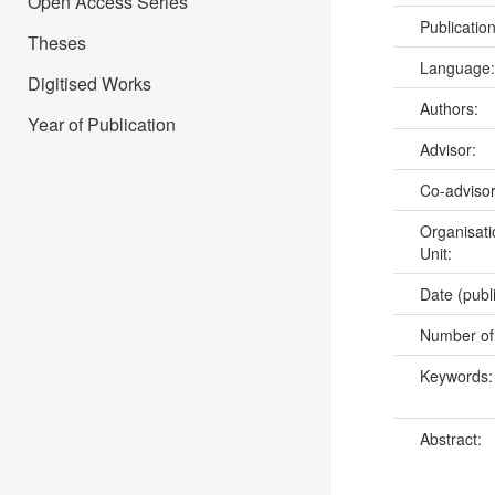
Open Access Series
Publicatio
Theses
Language
Digitised Works
Authors:
Year of Publication
Advisor:
Co-adviso
Organisati
Unit:
Date (publ
Number of
Keywords
Abstract: