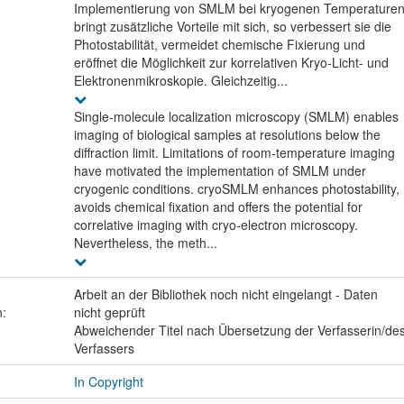
Implementierung von SMLM bei kryogenen Temperature
bringt zusätzliche Vorteile mit sich, so verbessert sie die
Photostabilität, vermeidet chemische Fixierung und
eröffnet die Möglichkeit zur korrelativen Kryo-Licht- und
Elektronenmikroskopie. Gleichzeitig...
Single-molecule localization microscopy (SMLM) enables
imaging of biological samples at resolutions below the
diffraction limit. Limitations of room-temperature imaging
have motivated the implementation of SMLM under
cryogenic conditions. cryoSMLM enhances photostability,
avoids chemical fixation and offers the potential for
correlative imaging with cryo-electron microscopy.
Nevertheless, the meth...
Arbeit an der Bibliothek noch nicht eingelangt - Daten
n:
nicht geprüft
Abweichender Titel nach Übersetzung der Verfasserin/de
Verfassers
In Copyright