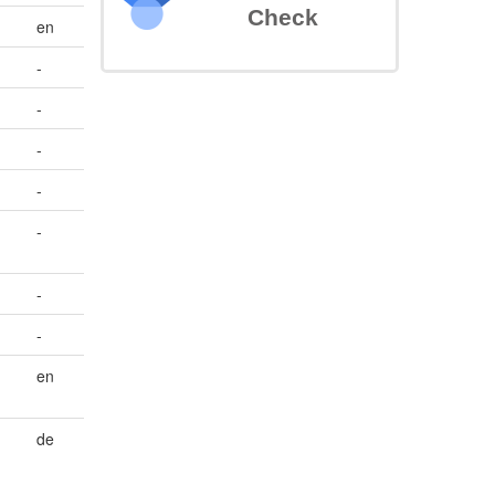
Check
en
-
-
-
-
-
-
-
en
de