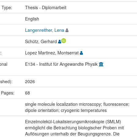
n Type:
Thesis - Diplomarbeit
:
English
Langenreither, Lena
Schütz, Gerhard
r:
Lopez Martinez, Montserrat
onal
E134 - Institut für Angewandte Physik
ished):
2026
 Pages:
68
:
single molecule localization microscopy; fluorescence;
dipole orientation; cryogenic temperatures
Einzelmolekül-Lokalisierungsmikroskopie (SMLM)
ermöglicht die Betrachtung biologischer Proben mit
Auflösungen unterhalb der Beugungsgrenze. Die