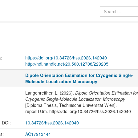
k:
https://doi.org/10.34726/hss.2026.142040
http://hdl.handle.net/20.500.12708/229205
Dipole Orientation Estimation for Cryogenic Single-
Molecule Localization Microscopy
Langenreither, L. (2026).
Dipole Orientation Estimation fo
Cryogenic Single-Molecule Localization Microscopy
[Diploma Thesis, Technische Universität Wien].
reposiTUm. https://doi.org/10.34726/hss.2026.142040
m DOI:
10.34726/hss.2026.142040
us:
AC17913444