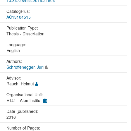
10.34726/hss.2016.21504
CatalogPlus:
AC13104515
Publication Type:
Thesis - Dissertation
Language:
English
Authors:
Schroffenegger, Juri
Advisor:
Rauch, Helmut
Organisational Unit:
E141 - Atominstitut
Date (published):
2016
Number of Pages: