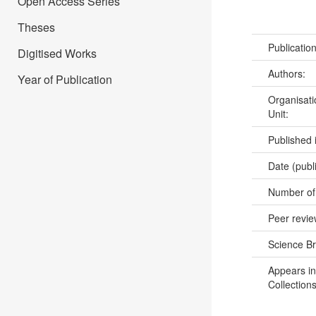
Open Access Series
Theses
Publicatio
Digitised Works
Authors:
Year of Publication
Organisati
Unit:
Published 
Date (publ
Number of
Peer revi
Science B
Appears in
Collections