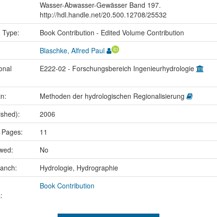
Wasser-Abwasser-Gewässer Band 197.
http://hdl.handle.net/20.500.12708/25532
n Type:
Book Contribution - Edited Volume Contribution
Blaschke, Alfred Paul
onal
E222-02 - Forschungsbereich Ingenieurhydrologie
in:
Methoden der hydrologischen Regionalisierung
ished):
2006
 Pages:
11
ewed:
No
ranch:
Hydrologie, Hydrographie
Book Contribution
: