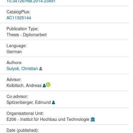
10.34726/hss.2014.23491
CatalogPlus:
AC11325144
Publication Type:
Thesis - Diplomarbeit
Language:
German
Authors:
Sulyok, Christian
Advisor:
Kolbitsch, Andreas
Co-advisor:
Spitzenberger, Edmund
Organisational Unit:
E206 - Institut für Hochbau und Technologie
Date (published):