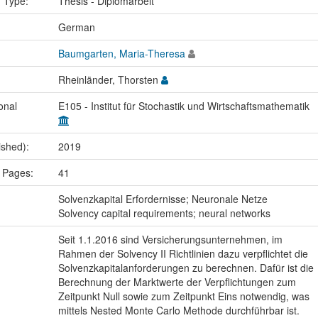
n Type:
Thesis - Diplomarbeit
:
German
Baumgarten, Maria-Theresa
Rheinländer, Thorsten
onal
E105 - Institut für Stochastik und Wirtschaftsmathematik
ished):
2019
 Pages:
41
:
Solvenzkapital Erfordernisse; Neuronale Netze
Solvency capital requirements; neural networks
Seit 1.1.2016 sind Versicherungsunternehmen, im
Rahmen der Solvency II Richtlinien dazu verpflichtet die
Solvenzkapitalanforderungen zu berechnen. Dafür ist die
Berechnung der Marktwerte der Verpflichtungen zum
Zeitpunkt Null sowie zum Zeitpunkt Eins notwendig, was
mittels Nested Monte Carlo Methode durchführbar ist.