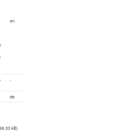
en
s
s
s
-
de
99.33 kB)