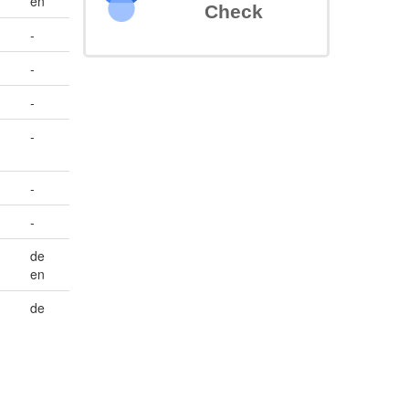
en
Check
-
-
-
-
-
-
de
en
de