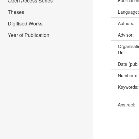
Open Access Series
Publicatio
Theses
Language
Digitised Works
Authors:
Year of Publication
Advisor:
Organisati
Unit:
Date (publ
Number of
Keywords
Abstract: