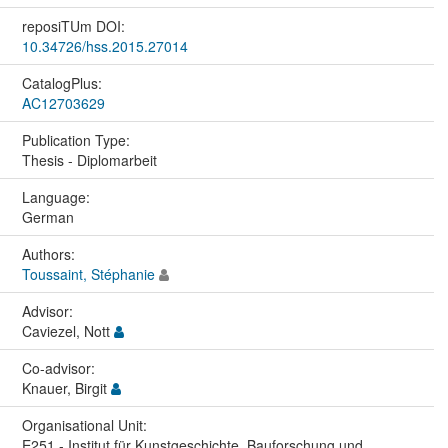
reposiTUm DOI:
10.34726/hss.2015.27014
CatalogPlus:
AC12703629
Publication Type:
Thesis - Diplomarbeit
Language:
German
Authors:
Toussaint, Stéphanie
Advisor:
Caviezel, Nott
Co-advisor:
Knauer, Birgit
Organisational Unit:
E251 - Institut für Kunstgeschichte, Bauforschung und