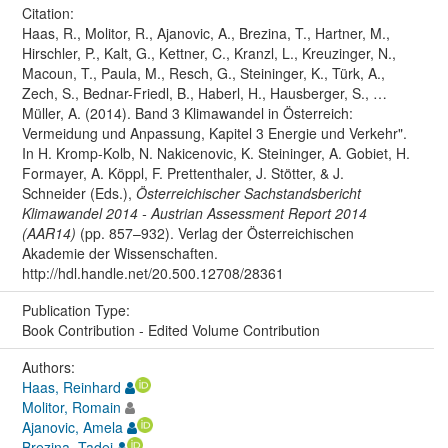
Citation:
Haas, R., Molitor, R., Ajanovic, A., Brezina, T., Hartner, M.,
Hirschler, P., Kalt, G., Kettner, C., Kranzl, L., Kreuzinger, N.,
Macoun, T., Paula, M., Resch, G., Steininger, K., Türk, A.,
Zech, S., Bednar-Friedl, B., Haberl, H., Hausberger, S., …
Müller, A. (2014). Band 3 Klimawandel in Österreich:
Vermeidung und Anpassung, Kapitel 3 Energie und Verkehr".
In H. Kromp-Kolb, N. Nakicenovic, K. Steininger, A. Gobiet, H.
Formayer, A. Köppl, F. Prettenthaler, J. Stötter, & J.
Schneider (Eds.),
Österreichischer Sachstandsbericht
Klimawandel 2014 - Austrian Assessment Report 2014
(AAR14)
(pp. 857–932). Verlag der Österreichischen
Akademie der Wissenschaften.
http://hdl.handle.net/20.500.12708/28361
Publication Type:
Book Contribution - Edited Volume Contribution
Authors:
Haas, Reinhard
Molitor, Romain
Ajanovic, Amela
Brezina, Tadej