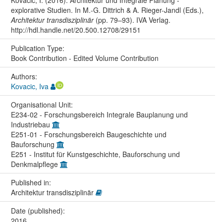
Kovacic, I. (2016). Architektur und Integrale Planung -
explorative Studien. In M.-G. Dittrich & A. Rieger-Jandl (Eds.),
Architektur transdisziplinär
(pp. 79–93). IVA Verlag.
http://hdl.handle.net/20.500.12708/29151
Publication Type:
Book Contribution - Edited Volume Contribution
Authors:
Kovacic, Iva
Organisational Unit:
E234-02 - Forschungsbereich Integrale Bauplanung und
Industriebau
E251-01 - Forschungsbereich Baugeschichte und
Bauforschung
E251 - Institut für Kunstgeschichte, Bauforschung und
Denkmalpflege
Published in:
Architektur transdisziplinär
Date (published):
2016