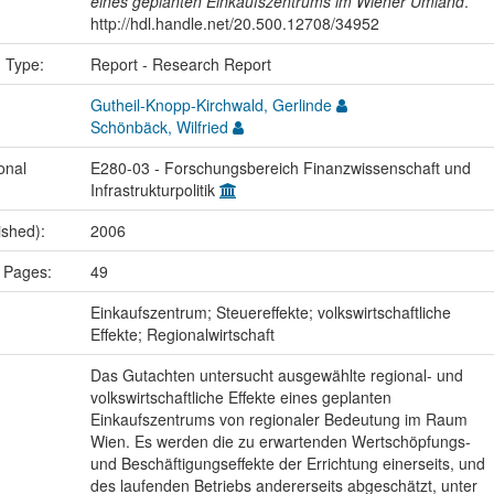
eines geplanten Einkaufszentrums im Wiener Umland
.
http://hdl.handle.net/20.500.12708/34952
n Type:
Report - Research Report
Gutheil-Knopp-Kirchwald, Gerlinde
Schönbäck, Wilfried
onal
E280-03 - Forschungsbereich Finanzwissenschaft und
Infrastrukturpolitik
ished):
2006
 Pages:
49
:
Einkaufszentrum; Steuereffekte; volkswirtschaftliche
Effekte; Regionalwirtschaft
Das Gutachten untersucht ausgewählte regional- und
volkswirtschaftliche Effekte eines geplanten
Einkaufszentrums von regionaler Bedeutung im Raum
Wien. Es werden die zu erwartenden Wertschöpfungs-
und Beschäftigungseffekte der Errichtung einerseits, und
des laufenden Betriebs andererseits abgeschätzt, unter