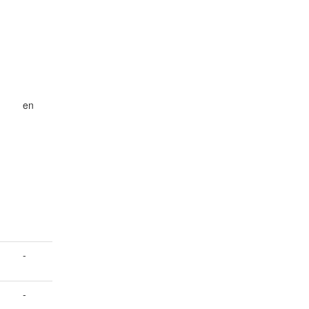
en
-
-