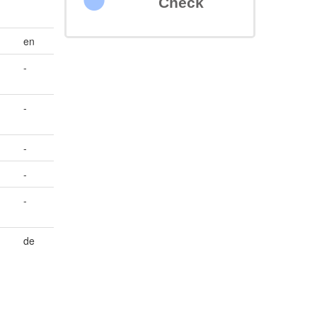
Check
en
-
-
-
-
-
de