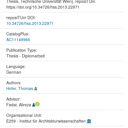
Thesis, Technische Universität Wien]. reposiTUm.
https://doi.org/10.34726/hss.2013.22971
reposiTUm DOI:
10.34726/hss.2013.22971
CatalogPlus:
AC11149966
Publication Type:
Thesis - Diplomarbeit
Language:
German
Authors:
Hofer, Thomas
Advisor:
Fadai, Alireza
Organisational Unit:
E259 - Institut für Architekturwissenschaften