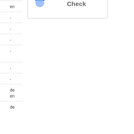
Check
en
-
-
-
-
-
-
de
en
de