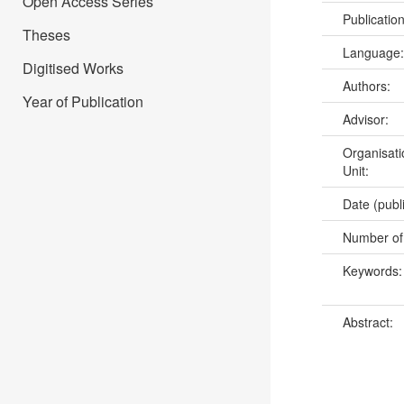
Open Access Series
Publicatio
Theses
Language
Digitised Works
Authors:
Year of Publication
Advisor:
Organisati
Unit:
Date (publ
Number of
Keywords
Abstract: