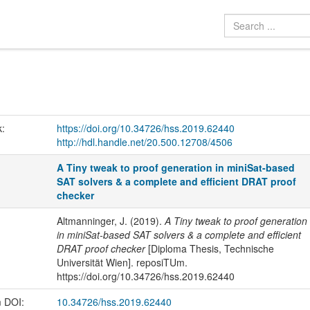
k:
https://doi.org/10.34726/hss.2019.62440
http://hdl.handle.net/20.500.12708/4506
A Tiny tweak to proof generation in miniSat-based
SAT solvers & a complete and efficient DRAT proof
checker
Altmanninger, J. (2019).
A Tiny tweak to proof generation
in miniSat-based SAT solvers & a complete and efficient
DRAT proof checker
[Diploma Thesis, Technische
Universität Wien]. reposiTUm.
https://doi.org/10.34726/hss.2019.62440
m DOI:
10.34726/hss.2019.62440