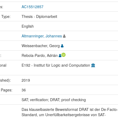
us:
AC15512857
n Type:
Thesis - Diplomarbeit
:
English
Altmanninger, Johannes
Weissenbacher, Georg
r:
Rebola-Pardo, Adrián
onal
E192 - Institut für Logic and Computation
ished):
2019
 Pages:
36
:
SAT; verification; DRAT; proof checking
Das klauselbasierte Beweisformat DRAT ist der De-Facto-
Standard, um Unerfüllbarkeitsergebnisse von SAT-