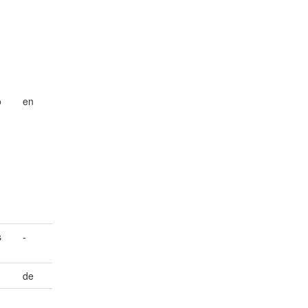
n
o
en
s
-
de