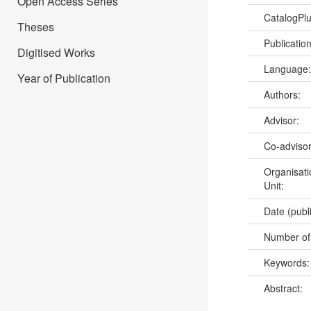
Open Access Series
CatalogPl
Theses
Publicatio
Digitised Works
Language
Year of Publication
Authors:
Advisor:
Co-adviso
Organisati
Unit:
Date (publ
Number of
Keywords
Abstract: