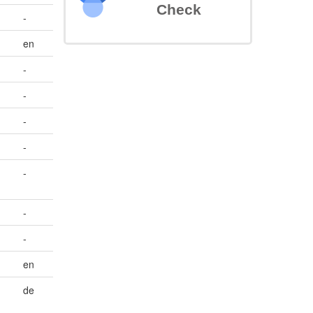
Check
-
en
-
-
-
-
-
-
-
en
de