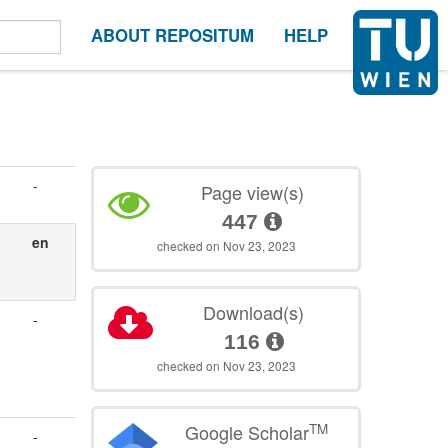
ABOUT REPOSITUM
HELP
-
Page view(s)
447
en
checked on Nov 23, 2023
Download(s)
-
116
checked on Nov 23, 2023
TM
Google Scholar
-