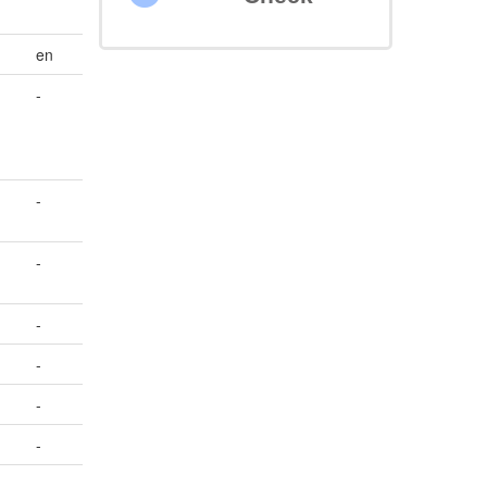
en
-
-
-
-
-
-
-
-