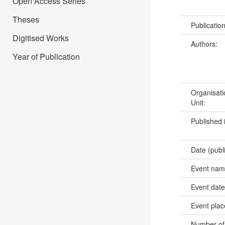
Open Access Series
Theses
Publicatio
Digitised Works
Authors:
Year of Publication
Organisati
Unit:
Published 
Date (publ
Event na
Event dat
Event pla
Number of