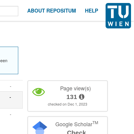
ABOUT REPOSITUM
HELP
been
-
Page view(s)
131
-
checked on Dec 1, 2023
-
TM
Google Scholar
Check