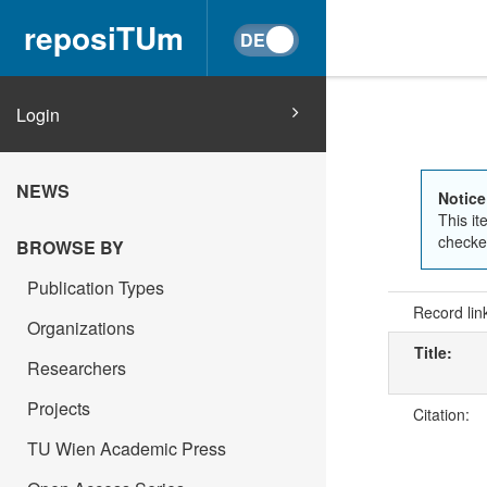
reposiTUm
Login
NEWS
Notice
This it
checked
BROWSE BY
Publication Types
Record lin
Organizations
Title:
Researchers
Projects
Citation:
TU Wien Academic Press