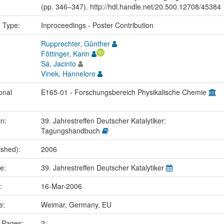
(pp. 346–347). http://hdl.handle.net/20.500.12708/45384
n Type:
Inproceedings - Poster Contribution
Rupprechter, Günther
Föttinger, Karin
Sá, Jacinto
Vinek, Hannelore
onal
E165-01 - Forschungsbereich Physikalische Chemie
in:
39. Jahrestreffen Deutscher Katalytiker:
Tagungshandbuch
ished):
2006
me:
39. Jahrestreffen Deutscher Katalytiker
e:
16-Mar-2006
ce:
Weimar, Germany, EU
 Pages:
2