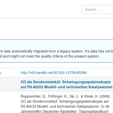
em was automatically migrated from a legacy system. It's data has not 
 and might not meet the quality criteria of the present system.
k:
http://hdl.handle.net/20.500.12708/45384
CO als Sondenmolekül: Schwingungsspektroskopie
auf Pd-Al2O3 Modell- und technischen Katalysatoren
Rupprechter, G., Föttinger, K., Sá, J., & Vinek, H. (2006).
CO als Sondenmolekül: Schwingungsspektroskopie auf
Pd-Al2O3 Modell- und technischen Katalysatoren. In
39.
Jahrestreffen Deutscher Katalytiker: Tagungshandbuch