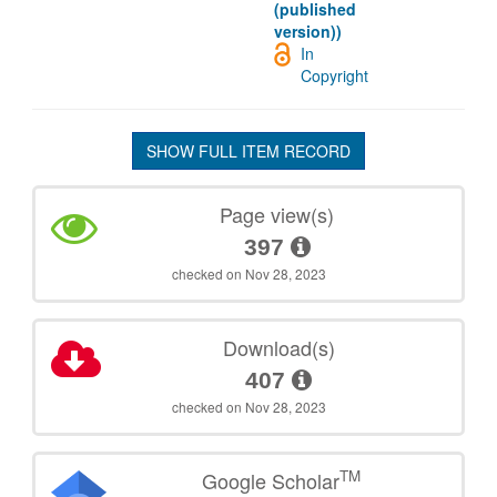
(published
version))
In
Copyright
SHOW FULL ITEM RECORD
Page view(s)
397
checked on Nov 28, 2023
Download(s)
407
checked on Nov 28, 2023
TM
Google Scholar