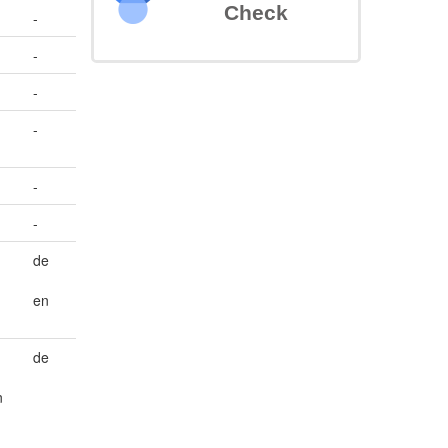
Check
-
-
-
-
-
-
de
en
de
n