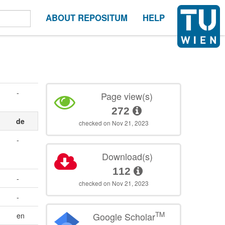
ABOUT REPOSITUM
HELP
-
Page view(s)
272
de
checked on Nov 21, 2023
-
Download(s)
112
-
checked on Nov 21, 2023
-
TM
Google Scholar
en