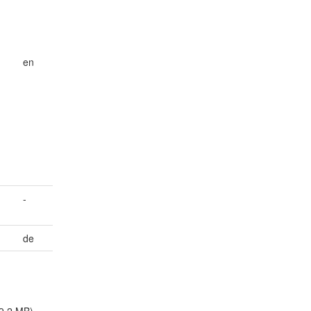
en
-
de
9.2 MB)