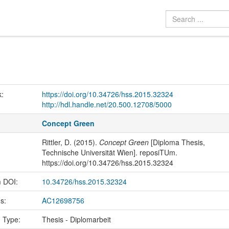
k:
https://doi.org/10.34726/hss.2015.32324
http://hdl.handle.net/20.500.12708/5000
Concept Green
Rittler, D. (2015).
Concept Green
[Diploma Thesis,
Technische Universität Wien]. reposiTUm.
https://doi.org/10.34726/hss.2015.32324
m DOI:
10.34726/hss.2015.32324
us:
AC12698756
n Type:
Thesis - Diplomarbeit