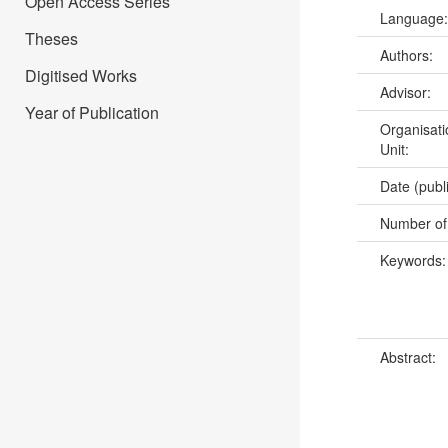
Open Access Series
Language
Theses
Authors:
Digitised Works
Advisor:
Year of Publication
Organisati
Unit:
Date (publ
Number of
Keywords
Abstract: