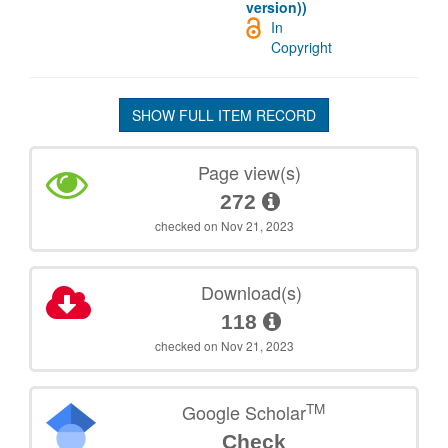
version))
In
Copyright
SHOW FULL ITEM RECORD
Page view(s)
272
checked on Nov 21, 2023
Download(s)
118
checked on Nov 21, 2023
TM
Google Scholar
Check