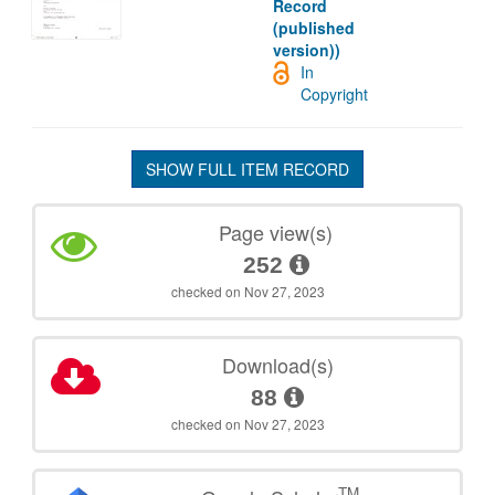
Record
(published
version))
In
Copyright
SHOW FULL ITEM RECORD
Page view(s)
252
checked on Nov 27, 2023
Download(s)
88
checked on Nov 27, 2023
TM