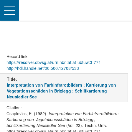
Toggle
navigation
Record link:
https://resolver.obvsg.at/urn:nbn:at:at-ubtuw:3-774
http://hdl.handle.net/20.500.12708/533
Title:
Interpretation von Farbinfrarotbildern : Kartierung von
Vegetationsschäden in Brixlegg ; Schilfkartierung
Neusiedler See
Citation:
Csaplovics, E. (1982).
Interpretation von Farbinfrarotbildern :
Kartierung von Vegetationsschäden in Brixlegg ;
Schilfkartierung Neusiedler See
(Vol. 23). Techn. Univ.
https://resolver.obvsg.at/urn:nbn:at:at-ubtuw:3-774