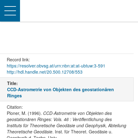
Toggle
navigation
Record link:
https://resolver.obvsg.at/urn:nbn:at:at-ubtuw:3-591
http://hdl.handle.net/20.500.12708/553
Title:
CCD-Astrometrie von Objekten des geostationären
Ringes
Citation:
Ploner, M. (1996).
CCD-Astrometrie von Objekten des
geostationären Ringes: Vols. 46 : Veröffentlichung des
Instituts für Theoretische Geodäsie und Geophysik, Abteilung
Theoretische Geodäsie
. Inst. für Theoret. Geodäsie u.
Geophysik d. Techn. Univ.