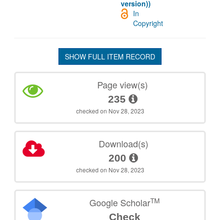
version))
In
Copyright
SHOW FULL ITEM RECORD
Page view(s)
235
checked on Nov 28, 2023
Download(s)
200
checked on Nov 28, 2023
TM
Google Scholar
Check