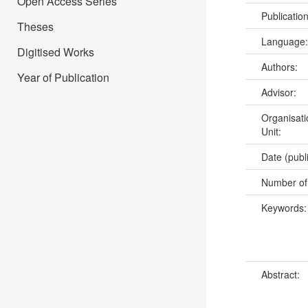
Open Access Series
Publicatio
Theses
Language
Digitised Works
Authors:
Year of Publication
Advisor:
Organisati
Unit:
Date (publ
Number of
Keywords
Abstract: