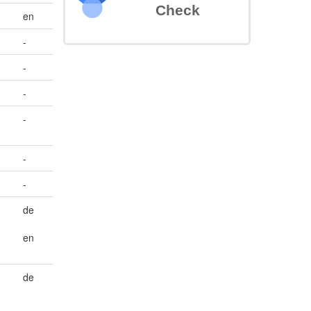
Check
en
-
-
-
-
-
-
de
en
de
n