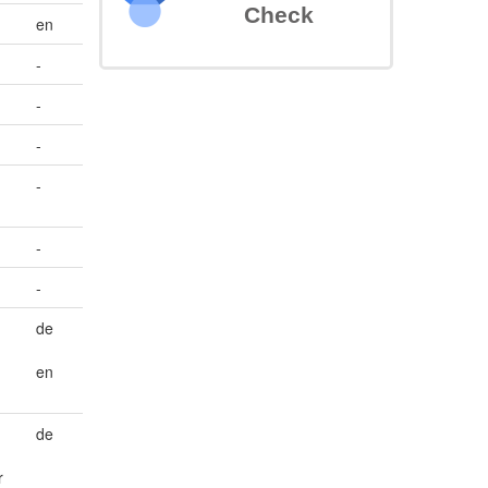
Check
en
-
-
-
-
-
-
de
en
de
r