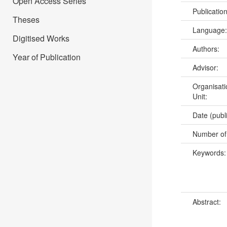
Open Access Series
Publicatio
Theses
Language
Digitised Works
Authors:
Year of Publication
Advisor:
Organisati
Unit:
Date (publ
Number of
Keywords
Abstract: