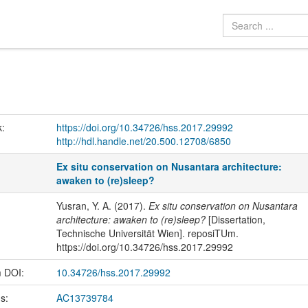
k:
https://doi.org/10.34726/hss.2017.29992
http://hdl.handle.net/20.500.12708/6850
Ex situ conservation on Nusantara architecture:
awaken to (re)sleep?
Yusran, Y. A. (2017).
Ex situ conservation on Nusantara
architecture: awaken to (re)sleep?
[Dissertation,
Technische Universität Wien]. reposiTUm.
https://doi.org/10.34726/hss.2017.29992
m DOI:
10.34726/hss.2017.29992
us:
AC13739784