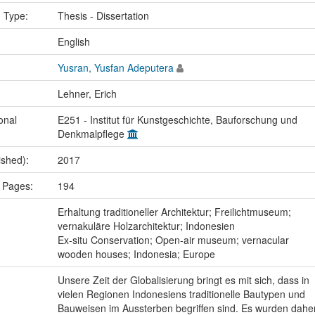
n Type:
Thesis - Dissertation
:
English
Yusran, Yusfan Adeputera
Lehner, Erich
onal
E251 - Institut für Kunstgeschichte, Bauforschung und
Denkmalpflege
ished):
2017
 Pages:
194
:
Erhaltung traditioneller Architektur; Freilichtmuseum;
vernakuläre Holzarchitektur; Indonesien
Ex-situ Conservation; Open-air museum; vernacular
wooden houses; Indonesia; Europe
Unsere Zeit der Globalisierung bringt es mit sich, dass in
vielen Regionen Indonesiens traditionelle Bautypen und
Bauweisen im Aussterben begriffen sind. Es wurden dahe