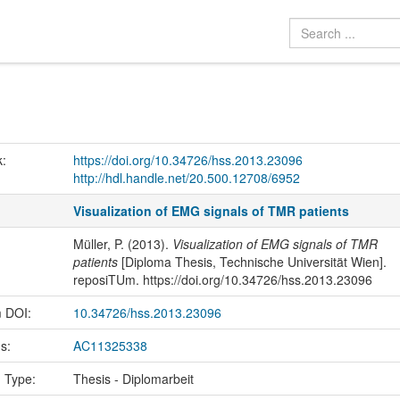
k:
https://doi.org/10.34726/hss.2013.23096
http://hdl.handle.net/20.500.12708/6952
Visualization of EMG signals of TMR patients
Müller, P. (2013).
Visualization of EMG signals of TMR
patients
[Diploma Thesis, Technische Universität Wien].
reposiTUm. https://doi.org/10.34726/hss.2013.23096
m DOI:
10.34726/hss.2013.23096
us:
AC11325338
n Type:
Thesis - Diplomarbeit