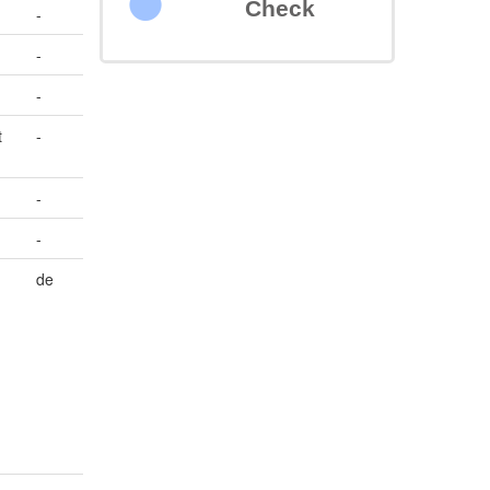
Check
-
-
-
t
-
-
-
de