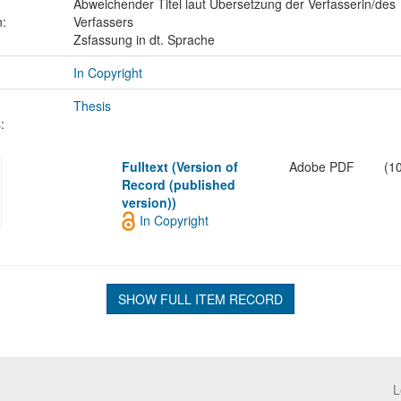
Abweichender Titel laut Übersetzung der Verfasserin/des
n:
Verfassers
Zsfassung in dt. Sprache
In Copyright
Thesis
:
Fulltext (Version of
Adobe PDF
(1
Record (published
version))
In Copyright
SHOW FULL ITEM RECORD
L