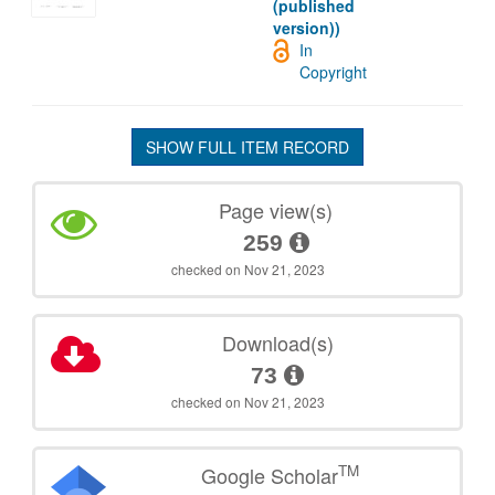
(published
version))
In
Copyright
SHOW FULL ITEM RECORD
Page view(s)
259
checked on Nov 21, 2023
Download(s)
73
checked on Nov 21, 2023
TM
Google Scholar