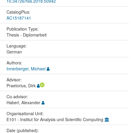
10.34726/hss.2018.50942
CatalogPlus:
AC15187141
Publication Type:
Thesis - Diplomarbeit
Language:
German
Authors:
Innerberger, Michael
Advisor:
Praetorius, Dirk
Co-advisor:
Haberl, Alexander
Organisational Unit:
E101 - Institut für Analysis und Scientific Computing
Date (published):