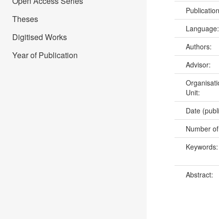
Open Access Series
Publicatio
Theses
Language
Digitised Works
Authors:
Year of Publication
Advisor:
Organisati
Unit:
Date (publ
Number of
Keywords
Abstract: