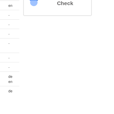
Check
en
-
-
-
-
-
-
de
en
de