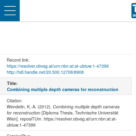
Toggle
navigation
Record link:
https://resolver.obvsg.at/urn:nbn:at:at-ubtuw:1-47399
http://hdl.handle.net/20.500.12708/8908
Title:
Combining multiple depth cameras for reconstruction
Citation:
Wendelin, K.-A. (2012).
Combining multiple depth cameras
for reconstruction
[Diploma Thesis, Technische Universität
Wien]. reposiTUm. https://resolver.obvsg.at/urn:nbn:at:at-
ubtuw:1-47399