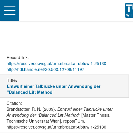
Toggle
navigation
Record link:
https://resolver.obvsg.at/urn:nbn:at:at-ubtuw:1-25130
http://hdl.handle.net/20.500.12708/11197
Title:
Entwurf einer Talbrücke unter Anwendung der
"Balanced Lift Method"
Citation:
Brandstötter, R. N. (2009).
Entwurf einer Talbrücke unter
Anwendung der “Balanced Lift Method”
[Master Thesis,
Technische Universität Wien]. reposiTUm.
https://resolver.obvsg.at/urn:nbn:at:at-ubtuw:1-25130