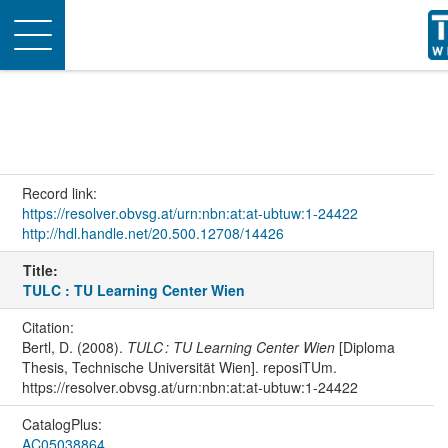
Toggle
navigation
Record link:
https://resolver.obvsg.at/urn:nbn:at:at-ubtuw:1-24422
http://hdl.handle.net/20.500.12708/14426
Title:
TULC : TU Learning Center Wien
Citation:
Bertl, D. (2008).
TULC : TU Learning Center Wien
[Diploma
Thesis, Technische Universität Wien]. reposiTUm.
https://resolver.obvsg.at/urn:nbn:at:at-ubtuw:1-24422
CatalogPlus:
AC05038864