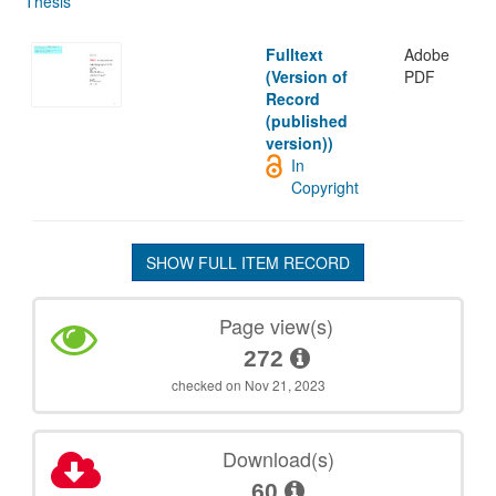
Thesis
Fulltext
Adobe
(Version of
PDF
Record
(published
version))
In
Copyright
SHOW FULL ITEM RECORD
Page view(s)
272
checked on Nov 21, 2023
Download(s)
60