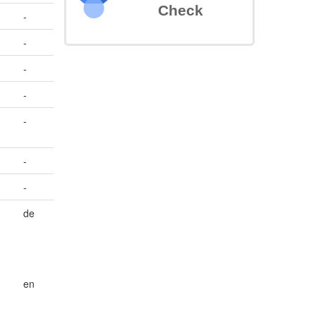
Check
-
-
-
-
-
-
-
de
;
en