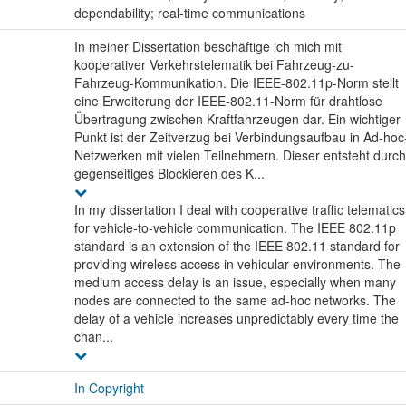
dependability; real-time communications
In meiner Dissertation beschäftige ich mich mit
kooperativer Verkehrstelematik bei Fahrzeug-zu-
Fahrzeug-Kommunikation. Die IEEE-802.11p-Norm stellt
eine Erweiterung der IEEE-802.11-Norm für drahtlose
Übertragung zwischen Kraftfahrzeugen dar. Ein wichtiger
Punkt ist der Zeitverzug bei Verbindungsaufbau in Ad-hoc
Netzwerken mit vielen Teilnehmern. Dieser entsteht durch
gegenseitiges Blockieren des K...
In my dissertation I deal with cooperative traffic telematics
for vehicle-to-vehicle communication. The IEEE 802.11p
standard is an extension of the IEEE 802.11 standard for
providing wireless access in vehicular environments. The
medium access delay is an issue, especially when many
nodes are connected to the same ad-hoc networks. The
delay of a vehicle increases unpredictably every time the
chan...
In Copyright