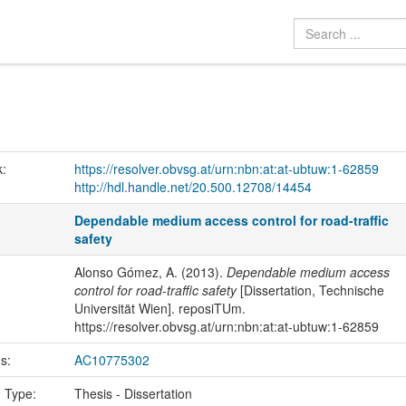
k:
https://resolver.obvsg.at/urn:nbn:at:at-ubtuw:1-62859
http://hdl.handle.net/20.500.12708/14454
Dependable medium access control for road-traffic
safety
Alonso Gómez, A. (2013).
Dependable medium access
control for road-traffic safety
[Dissertation, Technische
Universität Wien]. reposiTUm.
https://resolver.obvsg.at/urn:nbn:at:at-ubtuw:1-62859
us:
AC10775302
n Type:
Thesis - Dissertation