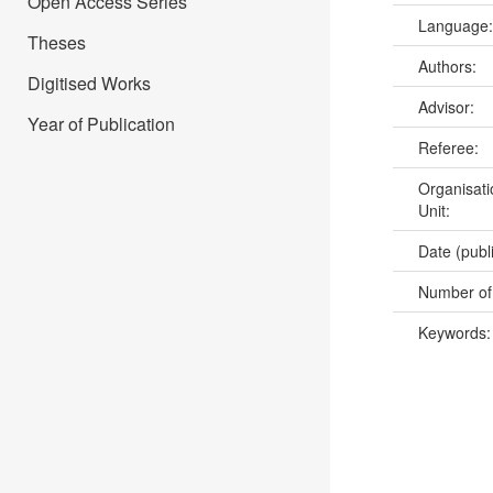
Open Access Series
Language
Theses
Authors:
Digitised Works
Advisor:
Year of Publication
Referee:
Organisati
Unit:
Date (publ
Number of
Keywords