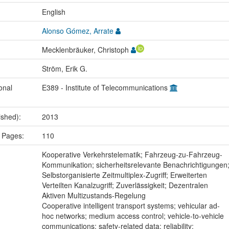
:
English
Alonso Gómez, Arrate
Mecklenbräuker, Christoph
Ström, Erik G.
onal
E389 - Institute of Telecommunications
ished):
2013
 Pages:
110
:
Kooperative Verkehrstelematik; Fahrzeug-zu-Fahrzeug-
Kommunikation; sicherheitsrelevante Benachrichtigungen
Selbstorganisierte Zeitmultiplex-Zugriff; Erweiterten
Verteilten Kanalzugriff; Zuverlässigkeit; Dezentralen
Aktiven Multizustands-Regelung
Cooperative intelligent transport systems; vehicular ad-
hoc networks; medium access control; vehicle-to-vehicle
communications; safety-related data; reliability;