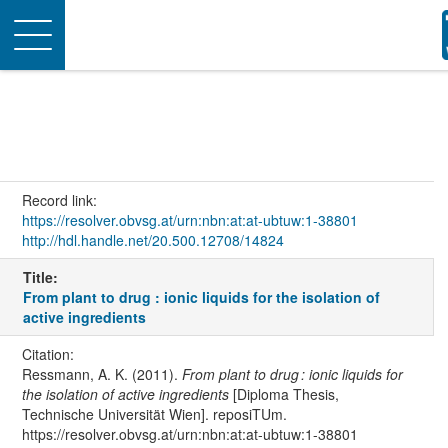
Toggle
navigation
Record link:
https://resolver.obvsg.at/urn:nbn:at:at-ubtuw:1-38801
http://hdl.handle.net/20.500.12708/14824
Title:
From plant to drug : ionic liquids for the isolation of
active ingredients
Citation:
Ressmann, A. K. (2011).
From plant to drug : ionic liquids for
the isolation of active ingredients
[Diploma Thesis,
Technische Universität Wien]. reposiTUm.
https://resolver.obvsg.at/urn:nbn:at:at-ubtuw:1-38801