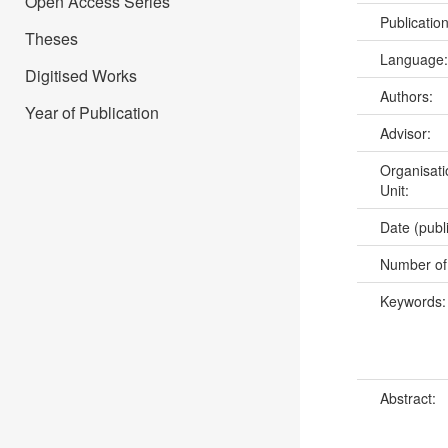
Open Access Series
Publicatio
Theses
Language
Digitised Works
Authors:
Year of Publication
Advisor:
Organisati
Unit:
Date (publ
Number of
Keywords
Abstract: