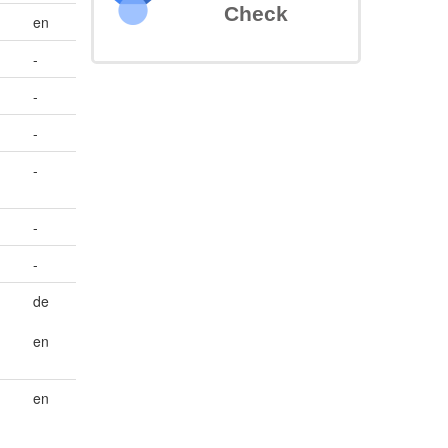
Check
en
-
-
-
-
-
-
de
en
en