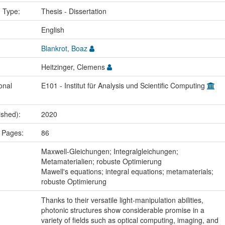
n Type:
Thesis - Dissertation
:
English
Blankrot, Boaz
Heitzinger, Clemens
onal
E101 - Institut für Analysis und Scientific Computing
ished):
2020
 Pages:
86
:
Maxwell-Gleichungen; Integralgleichungen;
Metamaterialien; robuste Optimierung
Mawell's equations; integral equations; metamaterials;
robuste Optimierung
Thanks to their versatile light-manipulation abilities,
photonic structures show considerable promise in a
variety of fields such as optical computing, imaging, and