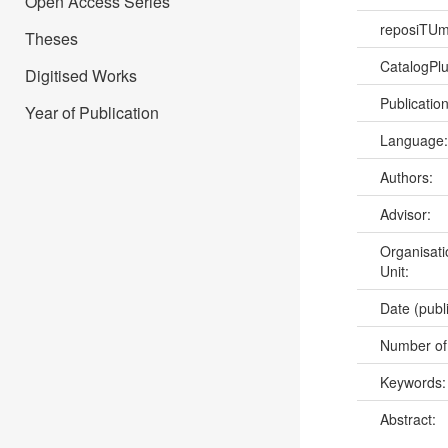
Open Access Series
reposiTU
Theses
CatalogPl
Digitised Works
Publicatio
Year of Publication
Language
Authors:
Advisor:
Organisati
Unit:
Date (publ
Number of
Keywords
Abstract: