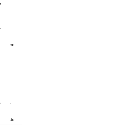
e
.
en
d
s
-
de