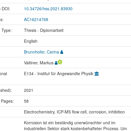
m DOI:
10.34726/hss.2021.83930
us:
AC16214768
n Type:
Thesis - Diplomarbeit
:
English
Brunnhofer, Carina
Valtiner, Markus
onal
E134 - Institut für Angewandte Physik
ished):
2021
 Pages:
58
:
Electrochemistry, ICP-MS flow cell, corrosion, inhibition
Korrosion ist ein beständig unerwünschter und im
industriellen Sektor stark kostenbehafteter Prozess. Um