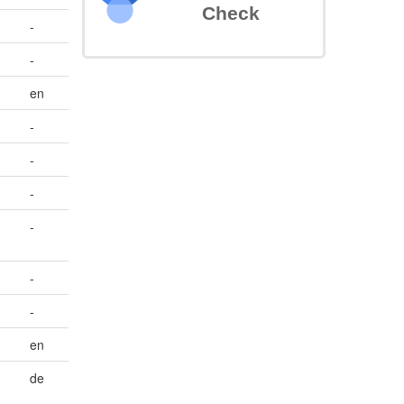
Check
-
-
en
-
-
-
-
-
-
en
de