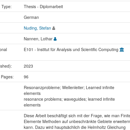
n Type:
Thesis - Diplomarbeit
:
German
Nuding, Stefan
Nannen, Lothar
onal
E101 - Institut für Analysis und Scientific Computing
ished):
2023
 Pages:
96
:
Resonanzprobleme; Wellenleiter; Learned infinite
elements
resonance problems; waveguides; learned infinite
elements
Diese Arbeit beschäftigt sich mit der Frage, wie man Finit
Elemente Methoden auf unbeschränkte Gebiete erweiter
kann. Dazu wird hauptsächlich die Helmholtz Gleichung