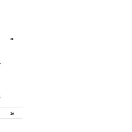
en
,
s
-
de