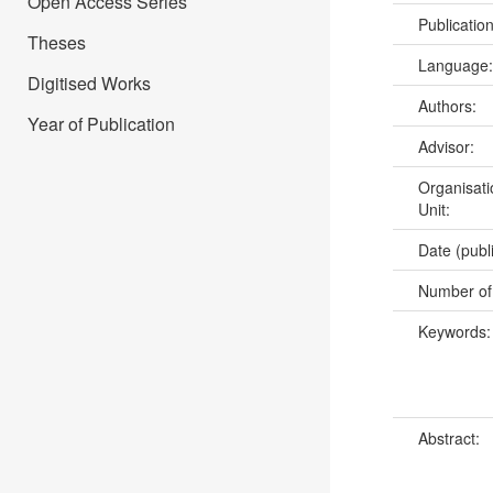
Open Access Series
Publicatio
Theses
Language
Digitised Works
Authors:
Year of Publication
Advisor:
Organisati
Unit:
Date (publ
Number of
Keywords
Abstract: