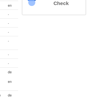
Check
en
-
-
-
-
-
-
de
en
e
de
n