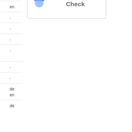
Check
en
-
-
-
-
-
-
de
en
de