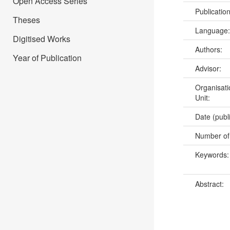
Open Access Series
Publicatio
Theses
Language
Digitised Works
Authors:
Year of Publication
Advisor:
Organisati
Unit:
Date (publ
Number of
Keywords
Abstract: