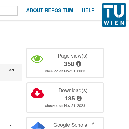
ABOUT REPOSITUM
HELP
-
Page view(s)
358
en
checked on Nov 21, 2023
-
Download(s)
135
checked on Nov 21, 2023
-
TM
Google Scholar
-