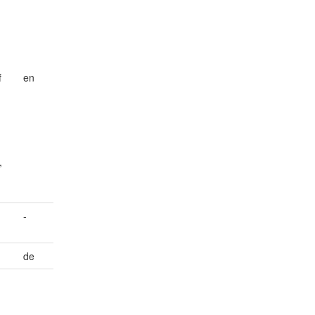
f
en
,
-
de