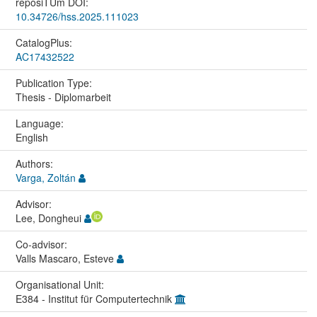
reposiTUm DOI:
10.34726/hss.2025.111023
CatalogPlus:
AC17432522
Publication Type:
Thesis - Diplomarbeit
Language:
English
Authors:
Varga, Zoltán
Advisor:
Lee, Dongheui
Co-advisor:
Valls Mascaro, Esteve
Organisational Unit:
E384 - Institut für Computertechnik