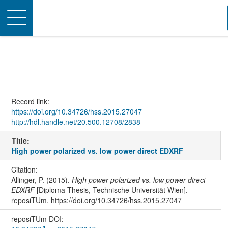
Toggle
navigation
Record link:
https://doi.org/10.34726/hss.2015.27047
http://hdl.handle.net/20.500.12708/2838
Title:
High power polarized vs. low power direct EDXRF
Citation:
Allinger, P. (2015).
High power polarized vs. low power direct
EDXRF
[Diploma Thesis, Technische Universität Wien].
reposiTUm. https://doi.org/10.34726/hss.2015.27047
reposiTUm DOI: