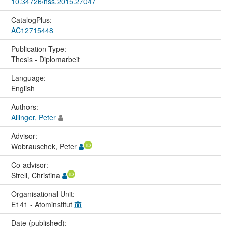
10.34726/hss.2015.27047
CatalogPlus:
AC12715448
Publication Type:
Thesis - Diplomarbeit
Language:
English
Authors:
Allinger, Peter
Advisor:
Wobrauschek, Peter
Co-advisor:
Streli, Christina
Organisational Unit:
E141 - Atominstitut
Date (published):