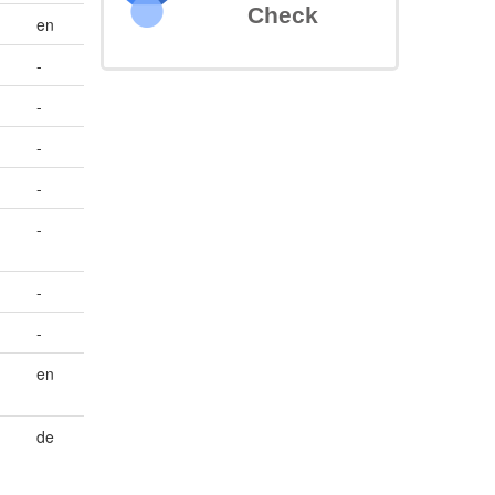
Check
en
-
-
-
-
-
-
-
en
de