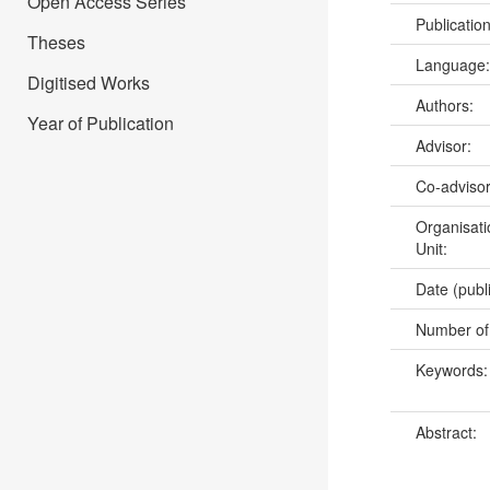
Open Access Series
Publicatio
Theses
Language
Digitised Works
Authors:
Year of Publication
Advisor:
Co-adviso
Organisati
Unit:
Date (publ
Number of
Keywords
Abstract: