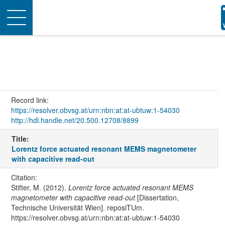
Toggle
navigation
Record link:
https://resolver.obvsg.at/urn:nbn:at:at-ubtuw:1-54030
http://hdl.handle.net/20.500.12708/8899
Title:
Lorentz force actuated resonant MEMS magnetometer
with capacitive read-out
Citation:
Stifter, M. (2012).
Lorentz force actuated resonant MEMS
magnetometer with capacitive read-out
[Dissertation,
Technische Universität Wien]. reposiTUm.
https://resolver.obvsg.at/urn:nbn:at:at-ubtuw:1-54030