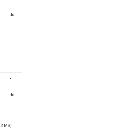
de
-
de
.2 MB)