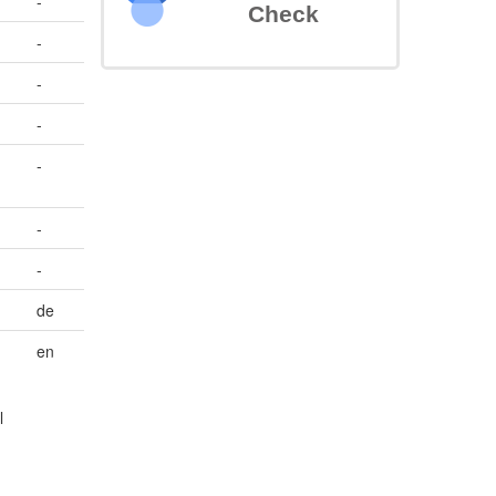
-
Check
-
-
-
-
-
-
de
en
l