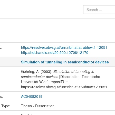
k:
https://resolver.obvsg.at/urn:nbn:at:at-ubtuw:1-12051
http://hdl.handle.net/20.500.12708/12170
Simulation of tunneling in semiconductor devices
Gehring, A. (2003).
Simulation of tunneling in
semiconductor devices
[Dissertation, Technische
Universität Wien]. reposiTUm.
https://resolver.obvsg.at/urn:nbn:at:at-ubtuw:1-12051
us:
AC04082019
n Type:
Thesis - Dissertation