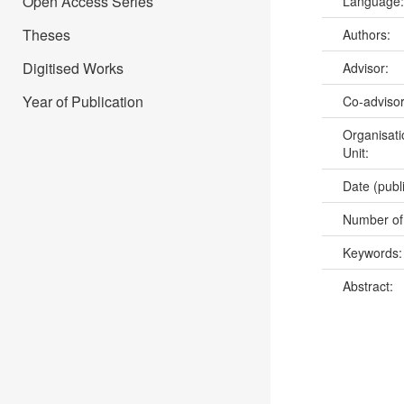
Open Access Series
Language
Theses
Authors:
Digitised Works
Advisor:
Year of Publication
Co-adviso
Organisati
Unit:
Date (publ
Number of
Keywords
Abstract: