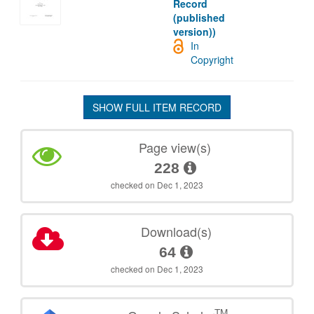
Record
(published
version))
In
Copyright
SHOW FULL ITEM RECORD
Page view(s)
228
checked on Dec 1, 2023
Download(s)
64
checked on Dec 1, 2023
TM