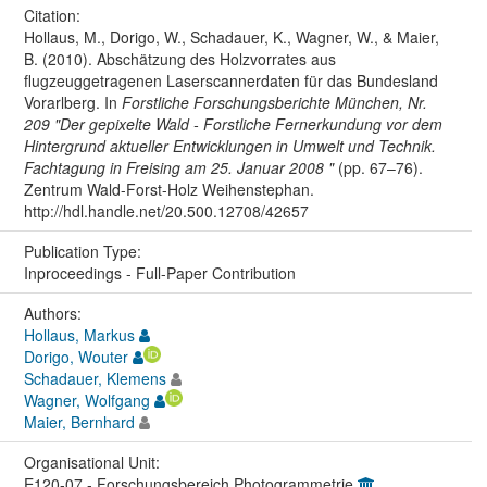
Citation:
Hollaus, M., Dorigo, W., Schadauer, K., Wagner, W., & Maier,
B. (2010). Abschätzung des Holzvorrates aus
flugzeuggetragenen Laserscannerdaten für das Bundesland
Vorarlberg. In
Forstliche Forschungsberichte München, Nr.
209 "Der gepixelte Wald - Forstliche Fernerkundung vor dem
Hintergrund aktueller Entwicklungen in Umwelt und Technik.
Fachtagung in Freising am 25. Januar 2008 "
(pp. 67–76).
Zentrum Wald-Forst-Holz Weihenstephan.
http://hdl.handle.net/20.500.12708/42657
Publication Type:
Inproceedings - Full-Paper Contribution
Authors:
Hollaus, Markus
Dorigo, Wouter
Schadauer, Klemens
Wagner, Wolfgang
Maier, Bernhard
Organisational Unit:
E120-07 - Forschungsbereich Photogrammetrie